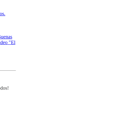
os.
"Buenas
ideo "El
odos!