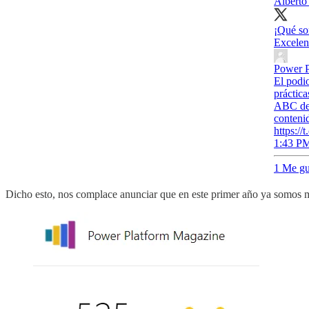
Alberto
¡Qué so
Excelent
Power P
El podi
práctic
ABC de 
conteni
https:/
1:43 PM
1 Me gu
Dicho esto, nos complace anunciar que en este primer año ya somos má