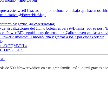
 Avendaño
@albertoaven
rpresa este tweet! Gracias por promocionar el trabajo que hacemos chic
e iniciativa
@PowerPlatMag
.
latform Magazine
@PowerPlatMag
o de visualizaciones del último boletín es para @Dhania_ por su post 
as en Power BI", seguida muy de cerca por @albertoaven gracias a su v
Power Automate". Enhorabuena y gracias a los 2 por este excelente
do.
/t.co/QfFQM3Tf1w
 · Oct 30, 2021
sta
s de 500 #PowerAddicts en esta gran familia, así que ¡mil gracias a t