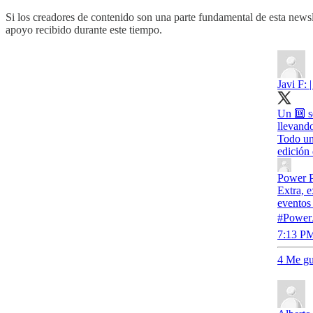
Si los creadores de contenido son una parte fundamental de esta newsle
apoyo recibido durante este tiempo.
Javi F: 
Un 🔟 se
llevand
Todo un
edición
Power P
Extra, e
eventos
#PowerA
7:13 PM
4 Me gu