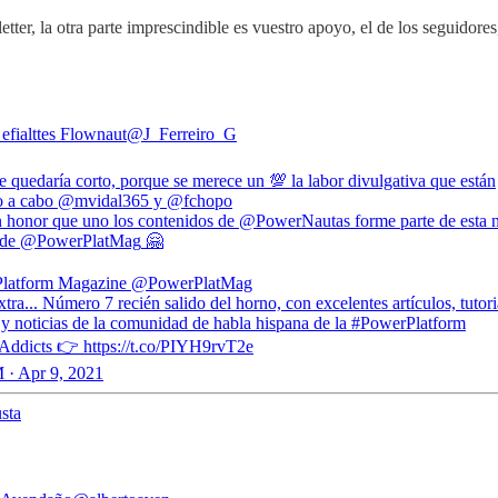
tter, la otra parte imprescindible es vuestro apoyo, el de los seguidor
| efialttes Flownaut
@J_Ferreiro_G
 quedaría corto, porque se merece un 💯 la labor divulgativa que están
o a cabo
@mvidal365
y
@fchopo
 honor que uno los contenidos de
@PowerNautas
forme parte de esta 
 de
@PowerPlatMag
🤗
latform Magazine
@PowerPlatMag
xtra... Número 7 recién salido del horno, con excelentes artículos, tutori
 y noticias de la comunidad de habla hispana de la #PowerPlatform
ddicts 👉 https://t.co/PIYH9rvT2e
 · Apr 9, 2021
sta