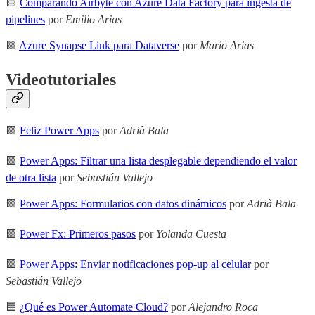
🟨
Comparando Airbyte con Azure Data Factory para ingesta de
pipelines
por
Emilio Arias
🟪
Azure Synapse Link para Dataverse
por
Mario Arias
Videotutoriales
🟪
Feliz Power Apps
por
Adrià Bala
🟪
Power Apps: Filtrar una lista desplegable dependiendo el valor
de otra lista
por
Sebastián Vallejo
🟪
Power Apps: Formularios con datos dinámicos
por
Adrià Bala
🟪
Power Fx: Primeros pasos
por
Yolanda Cuesta
🟪
Power Apps: Enviar notificaciones pop-up al celular
por
Sebastián Vallejo
🟦
¿Qué es Power Automate Cloud?
por
Alejandro Roca