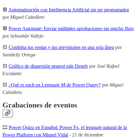
🟦
Automatización con Inteligencia Artificial sin ser programador
por
Miguel Caballero
🟦
Power Automate: Enviar múltiples aprobaciones sin mucho flujo
por
Sebastián Vallejo
🟨
Combina tus ventas y tus previsiones en una sola línea
por
Sandielly Ortega
🟨
Gráfico de dispersión nearest rule Deneb
por
José Rafael
Escalante
🟨
¿Qué es each en Lenguaje M de Power Query?
por
Miguel
Caballero
Grabaciones de eventos
🎞
Power Quizz en Español: Power Fx, el lenguaje natural de la
Power Platform con Miquel Vidal
- 21 de diciembre