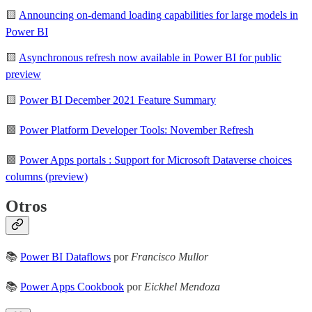
🟨
Announcing on-demand loading capabilities for large models in
Power BI
🟨
Asynchronous refresh now available in Power BI for public
preview
🟨
Power BI December 2021 Feature Summary
🟪
Power Platform Developer Tools: November Refresh
🟪
Power Apps portals : Support for Microsoft Dataverse choices
columns (preview)
Otros
📚
Power BI Dataflows
por
Francisco Mullor
📚
Power Apps Cookbook
por
Eickhel Mendoza