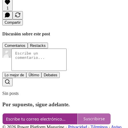
1
Compartir
Discusión sobre este post
Comentarios
Restacks
Lo mejor de
Último
Debates
Sin posts
Por supuesto, sigue adelante.
Suscribirse
© 2026 Power Platform Magazine
·
Privacidad
∙
Términos
∙
Aviso