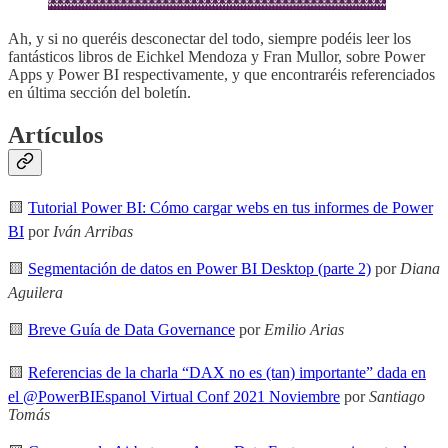
Ah, y si no queréis desconectar del todo, siempre podéis leer los
fantásticos libros de Eichkel Mendoza y Fran Mullor, sobre Power
Apps y Power BI respectivamente, y que encontraréis referenciados
en última sección del boletín.
Artículos
🟨
Tutorial Power BI: Cómo cargar webs en tus informes de Power
BI
por
Iván Arribas
🟨
Segmentación de datos en Power BI Desktop (parte 2)
por
Diana
Aguilera
🟨
Breve Guía de Data Governance
por
Emilio Arias
🟨
Referencias de la charla “DAX no es (tan) importante” dada en
el @PowerBIEspanol Virtual Conf 2021 Noviembre
por
Santiago
Tomás