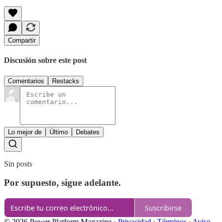
Compartir
Discusión sobre este post
Comentarios
Restacks
Lo mejor de
Último
Debates
Sin posts
Por supuesto, sigue adelante.
Suscribirse
© 2026 Power Platform Magazine
·
Privacidad
∙
Términos
∙
Aviso