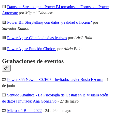
🟨
Datos en Streaming en Power BI tomados de Forms con Power
Automate
por
Miguel Caballero
🟨
Power BI: Storytelling con datos ¿realidad o ficción?
por
Salvador Ramos
🟪
Power Apps: Cálculo de días festivos
por
Adrià Bala
🟪
Power Apps: Función Choices
por
Adrià Bala
Grabaciones de eventos
🎞
Power 365 News - S02E07 - Invitado: Javier Busto Ezcurra
- 1
de junio
🎞
Sentido Analítica - La Psicología de Gestalt en la Visualización
de datos | Invitada: Ana Gonzalvo
- 27 de mayo
🎞
Microsoft Build 2022
- 24 - 26 de mayo