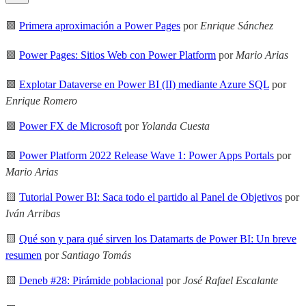
🟪
Primera aproximación a Power Pages
por
Enrique Sánchez
🟪
Power Pages: Sitios Web con Power Platform
por
Mario Arias
🟪
Explotar Dataverse en Power BI (II) mediante Azure SQL
por
Enrique Romero
🟪
Power FX de Microsoft
por
Yolanda Cuesta
🟪
Power Platform 2022 Release Wave 1: Power Apps Portals
por
Mario Arias
🟨
Tutorial Power BI: Saca todo el partido al Panel de Objetivos
por
Iván Arribas
🟨
Qué son y para qué sirven los Datamarts de Power BI: Un breve
resumen
por
Santiago Tomás
🟨
Deneb #28: Pirámide poblacional
por
José Rafael Escalante