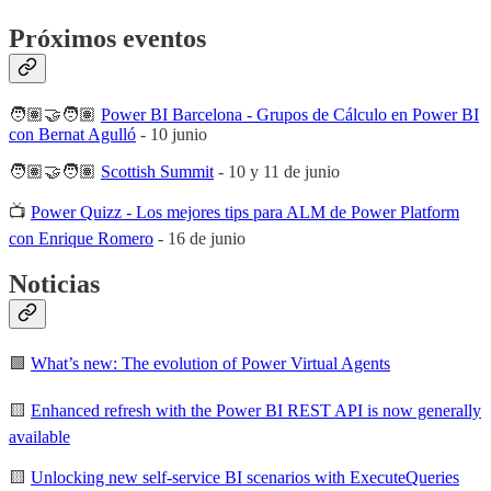
Próximos eventos
🧑🏽‍🤝‍🧑🏽
Power BI Barcelona - Grupos de Cálculo en Power BI
con Bernat Agulló
- 10 junio
🧑🏽‍🤝‍🧑🏽
Scottish Summit
- 10 y 11 de junio
📺
Power Quizz - Los mejores tips para ALM de Power Platform
con Enrique Romero
- 16 de junio
Noticias
🟩
What’s new: The evolution of Power Virtual Agents
🟨
Enhanced refresh with the Power BI REST API is now generally
available
🟨
Unlocking new self-service BI scenarios with ExecuteQueries