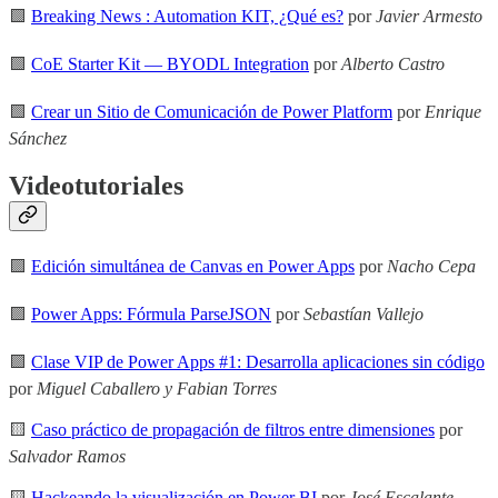
🟩
Breaking News : Automation KIT, ¿Qué es?
por
Javier Armesto
🟩
CoE Starter Kit — BYODL Integration
por
Alberto Castro
🟩
Crear un Sitio de Comunicación de Power Platform
por
Enrique
Sánchez
Videotutoriales
🟪
Edición simultánea de Canvas en Power Apps
por
Nacho Cepa
🟪
Power Apps: Fórmula ParseJSON
por
Sebastían Vallejo
🟪
Clase VIP de Power Apps #1: Desarrolla aplicaciones sin código
por
Miguel Caballero y Fabian Torres
🟨
Caso práctico de propagación de filtros entre dimensiones
por
Salvador Ramos
🟨
Hackeando la visualización en Power BI
por
José Escalante