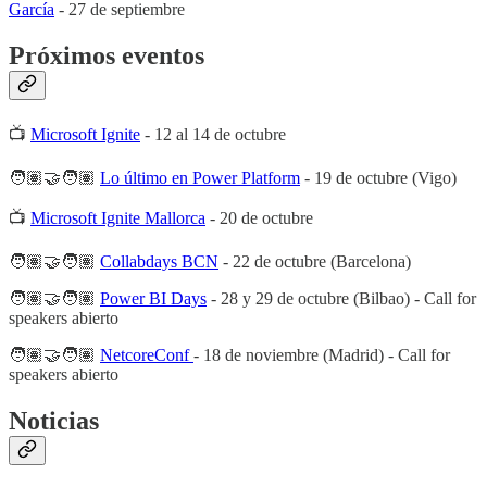
García
- 27 de septiembre
Próximos eventos
📺
Microsoft Ignite
- 12 al 14 de octubre
🧑🏽‍🤝‍🧑🏽
Lo último en Power Platform
- 19 de octubre (Vigo)
📺
Microsoft Ignite Mallorca
- 20 de octubre
🧑🏽‍🤝‍🧑🏽
Collabdays BCN
- 22 de octubre (Barcelona)
🧑🏽‍🤝‍🧑🏽
Power BI Days
- 28 y 29 de octubre (Bilbao) - Call for
speakers abierto
🧑🏽‍🤝‍🧑🏽
NetcoreConf
- 18 de noviembre (Madrid) - Call for
speakers abierto
Noticias