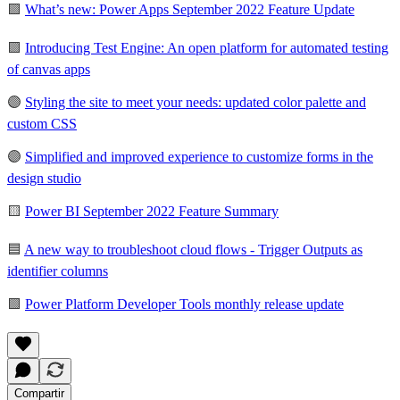
🟪
What’s new: Power Apps September 2022 Feature Update
🟪
Introducing Test Engine: An open platform for automated testing
of canvas apps
🟣​
Styling the site to meet your needs: updated color palette and
custom CSS
🟣​
Simplified and improved experience to customize forms in the
design studio
🟨
Power BI September 2022 Feature Summary
🟦
A new way to troubleshoot cloud flows - Trigger Outputs as
identifier columns
🟩
Power Platform Developer Tools monthly release update
Compartir