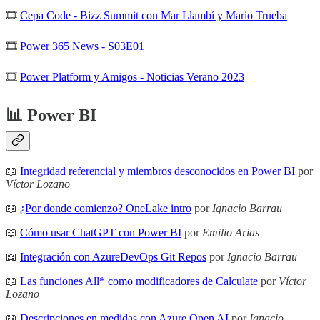
🎞
Cepa Code - Bizz Summit con Mar Llambí y Mario Trueba
🎞
Power 365 News - S03E01
🎞
Power Platform y Amigos - Noticias Verano 2023
📊 Power BI
📖
Integridad referencial y miembros desconocidos en Power BI
por
Víctor Lozano
📖
¿Por donde comienzo? OneLake intro
por
Ignacio Barrau
📖
Cómo usar ChatGPT con Power BI
por
Emilio Arias
📖
Integración con AzureDevOps Git Repos
por
Ignacio Barrau
📖
Las funciones All* como modificadores de Calculate
por
Víctor
Lozano
📖
Descripciones en medidas con Azure Open AI
por
Ignacio