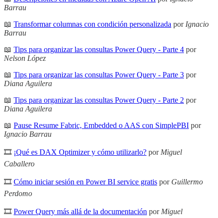
Barrau
📖
Transformar columnas con condición personalizada
por
Ignacio
Barrau
📖
Tips para organizar las consultas Power Query - Parte 4
por
Nelson López
📖
Tips para organizar las consultas Power Query - Parte 3
por
Diana Aguilera
📖
Tips para organizar las consultas Power Query - Parte 2
por
Diana Aguilera
📖
Pause Resume Fabric, Embedded o AAS con SimplePBI
por
Ignacio Barrau
🎞
¡Qué es DAX Optimizer y cómo utilizarlo?
por
Miguel
Caballero
🎞
Cómo iniciar sesión en Power BI service gratis
por
Guillermo
Perdomo
🎞
Power Query más allá de la documentación
por
Miguel