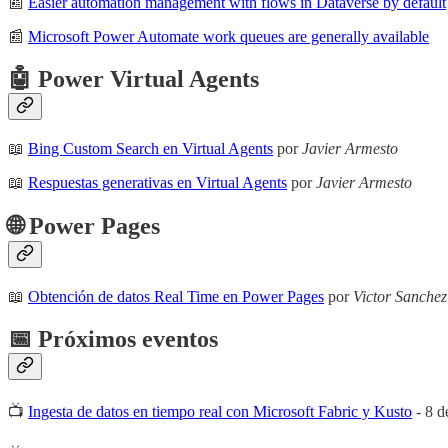
📰
Easier automation management with flows in Dataverse by default
📰
Microsoft Power Automate work queues are generally available
🤖 Power Virtual Agents
📖
Bing Custom Search en Virtual Agents
por
Javier Armesto
📖
Respuestas generativas en Virtual Agents
por
Javier Armesto
🌐 Power Pages
📖
Obtención de datos Real Time en Power Pages
por
Victor Sanchez
📅 Próximos eventos
📺
Ingesta de datos en tiempo real con Microsoft Fabric y Kusto
- 8 d