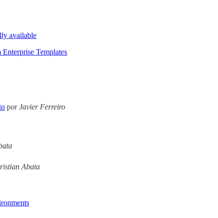
ly available
 Enterprise Templates
to
por
Javier Ferreiro
bata
ristian Abata
vironments