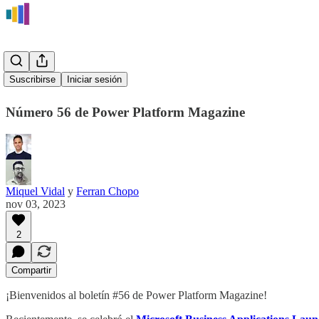
Boletín #56
Suscribirse
Iniciar sesión
Número 56 de Power Platform Magazine
Miquel Vidal
y
Ferran Chopo
nov 03, 2023
2
Compartir
¡Bienvenidos al boletín #56 de Power Platform Magazine!