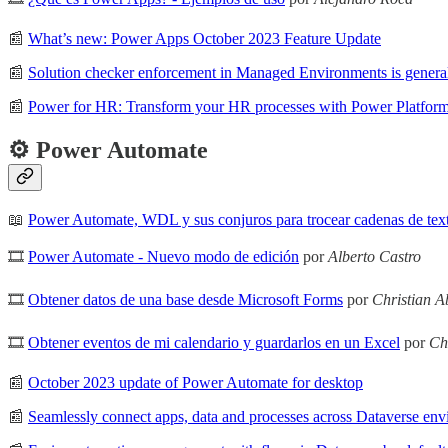
📰
What’s new: Power Apps October 2023 Feature Update
📰
Solution checker enforcement in Managed Environments is general
📰
Power for HR: Transform your HR processes with Power Platform
⚙️ Power Automate
📖
Power Automate, WDL y sus conjuros para trocear cadenas de tex
🎞
Power Automate - Nuevo modo de edición
por
Alberto Castro
🎞
Obtener datos de una base desde Microsoft Forms
por
Christian A
🎞
Obtener eventos de mi calendario y guardarlos en un Excel
por
Ch
📰
October 2023 update of Power Automate for desktop
📰
Seamlessly connect apps, data and processes across Dataverse en