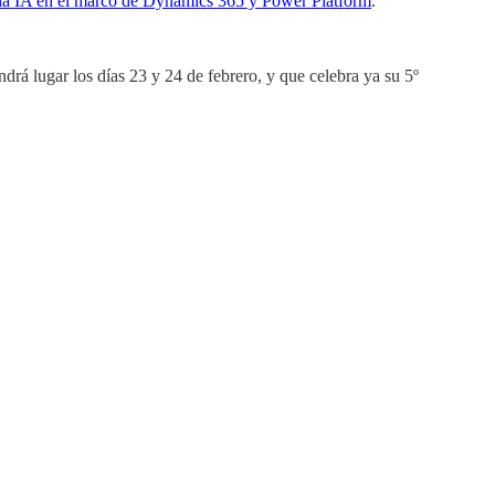
la IA en el marco de Dynamics 365 y Power Platform
.
endrá lugar los días 23 y 24 de febrero, y que celebra ya su 5º