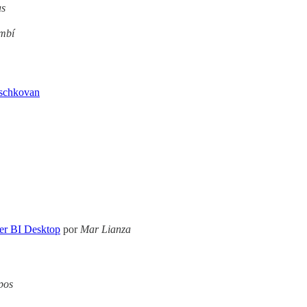
as
mbí
aschkovan
er BI Desktop
por
Mar Lianza
pos