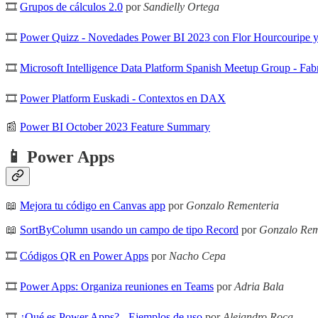
🎞
Grupos de cálculos 2.0
por
Sandielly Ortega
🎞
Power Quizz - Novedades Power BI 2023 con Flor Hourcouripe y
🎞
Microsoft Intelligence Data Platform Spanish Meetup Group - Fabri
🎞
Power Platform Euskadi - Contextos en DAX
📰
Power BI October 2023 Feature Summary
📱 Power Apps
📖
Mejora tu código en Canvas app
por
Gonzalo Rementeria
📖
SortByColumn usando un campo de tipo Record
por
Gonzalo Rem
🎞
Códigos QR en Power Apps
por
Nacho Cepa
🎞
Power Apps: Organiza reuniones en Teams
por
Adria Bala
🎞
¿Qué es Power Apps? - Ejemplos de uso
por
Alejandro Roca