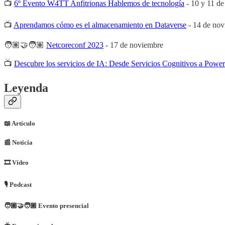
📺
6º Evento W4TT Anfitrionas Hablemos de tecnología
- 10 y 11 d
📺
Aprendamos cómo es el almacenamiento en Dataverse
- 14 de nov
🧑🏽‍🤝‍🧑🏽
Netcoreconf 2023
- 17 de noviembre
📺
Descubre los servicios de IA: Desde Servicios Cognitivos a Power
Leyenda
📖 Artículo
📰​ Noticia
🎞 Vídeo
🎙 Podcast
🧑🏽‍🤝‍🧑🏽 Evento presencial