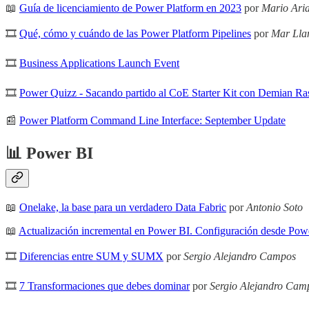
📖
Guía de licenciamiento de Power Platform en 2023
por
Mario Ari
🎞
Qué, cómo y cuándo de las Power Platform Pipelines
por
Mar Lla
🎞
Business Applications Launch Event
🎞
Power Quizz - Sacando partido al CoE Starter Kit con Demian R
📰
Power Platform Command Line Interface: September Update
📊 Power BI
📖
Onelake, la base para un verdadero Data Fabric
por
Antonio Soto
📖
Actualización incremental en Power BI. Configuración desde Pow
🎞
Diferencias entre SUM y SUMX
por
Sergio Alejandro Campos
🎞
7 Transformaciones que debes dominar
por
Sergio Alejandro Cam