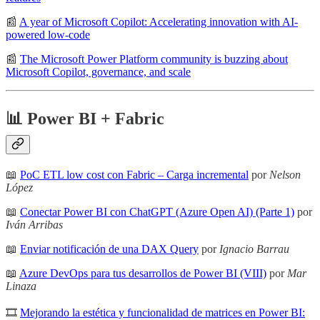
📰
A year of Microsoft Copilot: Accelerating innovation with AI-
powered low-code
📰
The Microsoft Power Platform community is buzzing about
Microsoft Copilot, governance, and scale
📊 Power BI + Fabric
📖
PoC ETL low cost con Fabric – Carga incremental
por
Nelson
López
📖
Conectar Power BI con ChatGPT (Azure Open AI) (Parte 1)
por
Iván Arribas
📖
Enviar notificación de una DAX Query
por
Ignacio Barrau
📖
Azure DevOps para tus desarrollos de Power BI (VIII)
por
Mar
Linaza
🎞
Mejorando la estética y funcionalidad de matrices en Power BI: