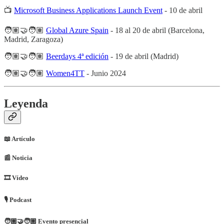
📺
Microsoft Business Applications Launch Event
- 10 de abril
🧑🏽‍🤝‍🧑🏽
Global Azure Spain
- 18 al 20 de abril (Barcelona,
Madrid, Zaragoza)
🧑🏽‍🤝‍🧑🏽
Beerdays 4ª edición
- 19 de abril (Madrid)
🧑🏽‍🤝‍🧑🏽
Women4TT
- Junio 2024
Leyenda
📖 Artículo
📰​ Noticia
🎞 Vídeo
🎙 Podcast
🧑🏽‍🤝‍🧑🏽 Evento presencial