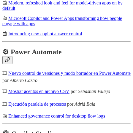
📰
Modern, refreshed look and feel for model-driven apps on by
default
📰
Microsoft Copilot and Power Apps transforming how people
engage with apps
📰
Introducing new copilot answer control
⚙️ Power Automate
🎞
Nuevo control de versiones y modo borrador en Power Automate
por
Alberto Castro
🎞
Mostrar acentos en archivo CSV
por
Sebastian Vallejo
🎞
Ejecución paralela de procesos
por
Adrià Bala
📰
Enhanced governance control for desktop flow logs