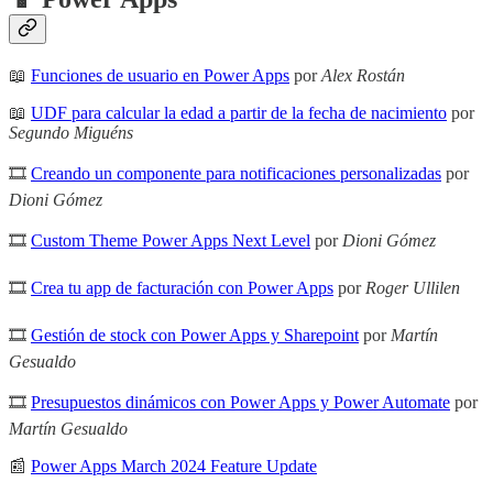
📖
Funciones de usuario en Power Apps
por
Alex Rostán
📖
UDF para calcular la edad a partir de la fecha de nacimiento
por
Segundo Miguéns
🎞
Creando un componente para notificaciones personalizadas
por
Dioni Gómez
🎞
Custom Theme Power Apps Next Level
por
Dioni Gómez
🎞
Crea tu app de facturación con Power Apps
por
Roger Ullilen
🎞
Gestión de stock con Power Apps y Sharepoint
por
Martín
Gesualdo
🎞
Presupuestos dinámicos con Power Apps y Power Automate
por
Martín Gesualdo
📰
Power Apps March 2024 Feature Update