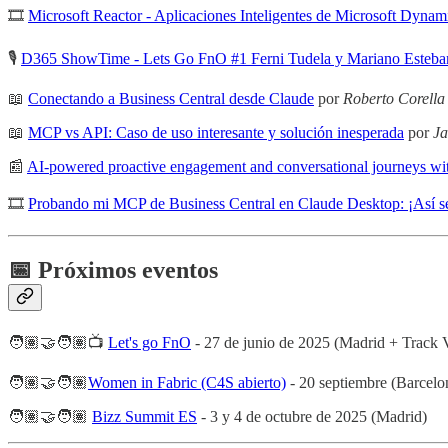
🎞
Microsoft Reactor - Aplicaciones Inteligentes de Microsoft Dynam
🎙️
D365 ShowTime - Lets Go FnO #1 Ferni Tudela y Mariano Esteba
📖
Conectando a Business Central desde Claude
por
Roberto Corella
📖
MCP vs API: Caso de uso interesante y solución inesperada
por
Ja
📰
AI-powered proactive engagement and conversational journeys wi
🎞
Probando mi MCP de Business Central en Claude Desktop: ¡Así se
📅 Próximos eventos
🧑🏽‍🤝‍🧑🏽📺
Let's go FnO
- 27 de junio de 2025 (Madrid + Track V
🧑🏽‍🤝‍🧑🏽
Women in Fabric (C4S abierto)
- 20 septiembre (Barcelo
🧑🏽‍🤝‍🧑🏽
Bizz Summit ES
- 3 y 4 de octubre de 2025 (Madrid)