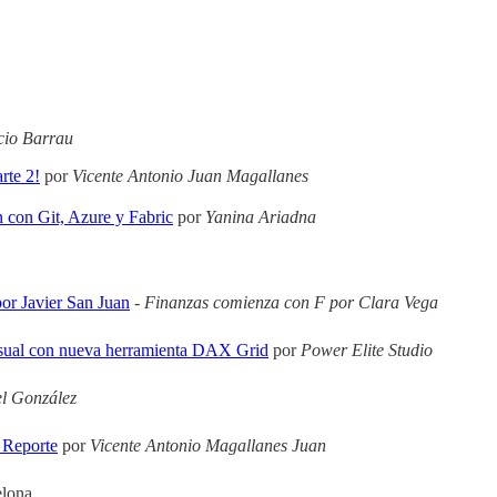
cio Barrau
rte 2!
por
Vicente Antonio Juan Magallanes
n con Git, Azure y Fabric
por
Yanina Ariadna
or Javier San Juan
-
Finanzas comienza con F por Clara Vega
isual con nueva herramienta DAX Grid
por
Power Elite Studio
l González
 Reporte
por
Vicente Antonio Magallanes Juan
elona