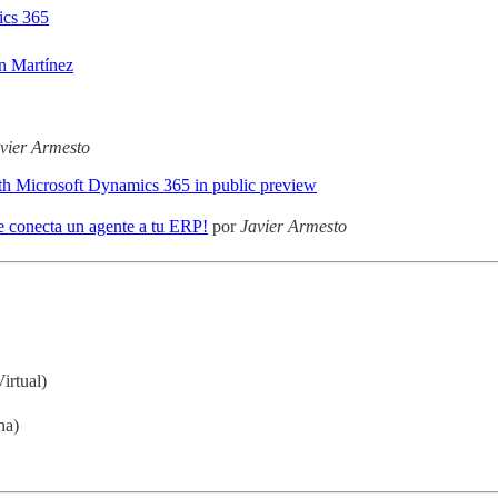
ics 365
n Martínez
vier Armesto
th Microsoft Dynamics 365 in public preview
 conecta un agente a tu ERP!
por
Javier Armesto
irtual)
na)