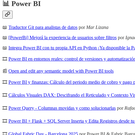
📊 Power BI
📖
Traductor Git para analistas de datos
por
Mar Lizana
📖
[PowerBi] Mejorá la experiencia de usuarios sobre filtros
por
Igna
📖
Integra Power BI con tu propia API en Python ¡Ya disponible la Pa
🎞
Power BI en entornos reales: control de versiones y automatizació
📰
Open and edit any semantic model with Power BI tools
🎞
Power BI y finanzas: Cálculo del periodo medio de cobro y pago p
🎞
Cálculos Visuales DAX: Descifrando el Reticulado y Contexto V
🎞
Power Query - Columnas movidas y como solucionarlas
por
Rafae
🎞
Power BI + Flask + SQL Server Inserta y Edita Registros desde tu
🎞
Global Fabric Day - Barcelona 2025
por Power BI & Fabric Barc