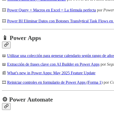
🎞
Power Query + Macros en Excel = La fórmula perfecta
por
Power 
🎞
Power BI Eliminar Datos con Botones Translytical Task Flows en Ac
📱 Power Apps
📖
Utilizar una colección para generar calendario según rango de años 
📖
Extracción de frases clave con AI Builder en Power Apps
por
Seg
📰
What’s new in Power Apps: May 2025 Feature Update
🎞
Reiniciar controles en formulario de Power Apps (Forma 1)
por
Co
⚙️ Power Automate