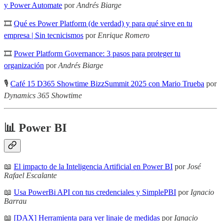
y Power Automate
por
Andrés Biarge
🎞
Qué es Power Platform (de verdad) y para qué sirve en tu
empresa | Sin tecnicismos
por
Enrique Romero
🎞
Power Platform Governance: 3 pasos para proteger tu
organización
por
Andrés Biarge
🎙️
Café 15 D365 Showtime BizzSummit 2025 con Mario Trueba
por
Dynamics 365 Showtime
📊 Power BI
📖
El impacto de la Inteligencia Artificial en Power BI
por
José
Rafael Escalante
📖
Usa PowerBi API con tus credenciales y SimplePBI
por
Ignacio
Barrau
📖
[DAX] Herramienta para ver linaje de medidas
por
Ignacio