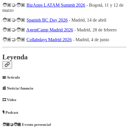
🧑🏽‍🤝‍🧑🏽
BizApps LATAM Summit 2026
- Bogotá, 11 y 12 de
marzo
🧑🏽‍🤝‍🧑🏽
Spanish BC Day 2026
- Madrid, 14 de abril
🧑🏽‍🤝‍🧑🏽
AgentCamp Madrid 2026
- Madrid, 28 de febrero
🧑🏽‍🤝‍🧑🏽
Collabdays Madrid 2026
- Madrid, 4 de junio
Leyenda
📖 Artículo
📰​ Noticia/Anuncio
🎞 Vídeo
🎙 Podcast
🧑🏽‍🤝‍🧑🏽 Evento presencial