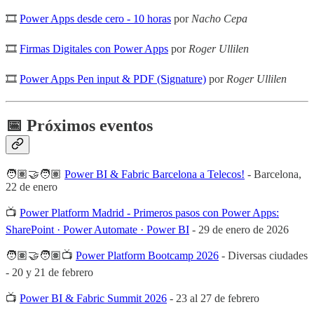
🎞
Power Apps desde cero - 10 horas
por
Nacho Cepa
🎞
Firmas Digitales con Power Apps
por
Roger Ullilen
🎞
Power Apps Pen input & PDF (Signature)
por
Roger Ullilen
📅 Próximos eventos
🧑🏽‍🤝‍🧑🏽
Power BI & Fabric Barcelona a Telecos!
- Barcelona,
22 de enero
📺
Power Platform Madrid - Primeros pasos con Power Apps:
SharePoint · Power Automate · Power BI
- 29 de enero de 2026
🧑🏽‍🤝‍🧑🏽📺
Power Platform Bootcamp 2026
- Diversas ciudades
- 20 y 21 de febrero
📺
Power BI & Fabric Summit 2026
- 23 al 27 de febrero