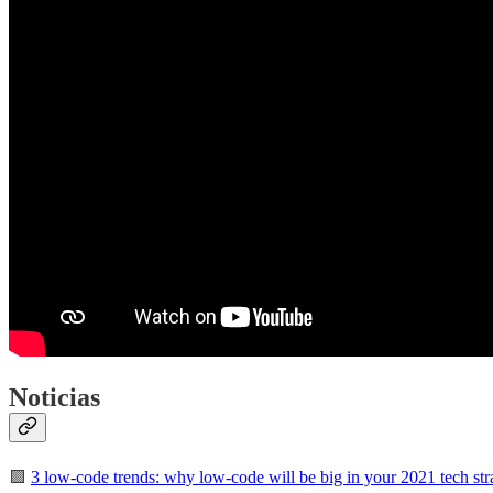
Noticias
🟪
3 low-code trends: why low-code will be big in your 2021 tech str