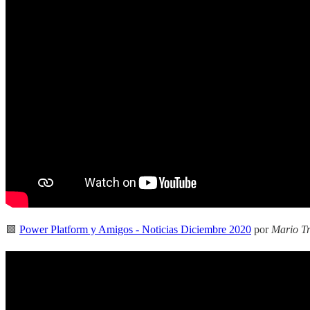
🟪
Power Platform y Amigos - Noticias Diciembre 2020
por
Mario T