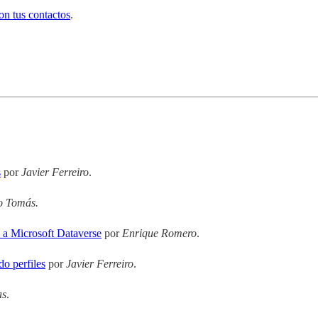
con tus contactos
.
s
por
Javier Ferreiro
.
o Tomás.
 a Microsoft Dataverse
por
Enrique Romero
.
o perfiles
por
Javier Ferreiro
.
as
.