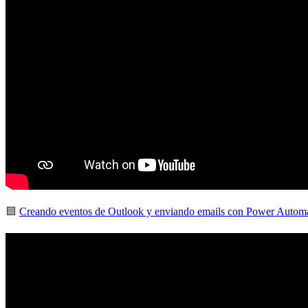
🟦
Creando eventos de Outlook y enviando emails con Power Autom