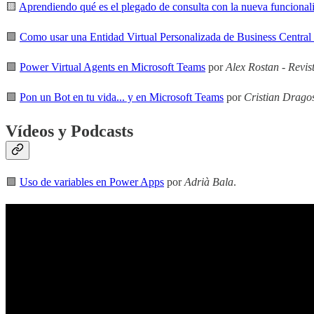
🟨
Aprendiendo qué es el plegado de consulta con la nueva funcionali
🟪
Como usar una Entidad Virtual Personalizada de Business Centra
🟩
Power Virtual Agents en Microsoft Teams
por
Alex Rostan
-
Revi
🟩
Pon un Bot en tu vida... y en Microsoft Teams
por
Cristian Drago
Vídeos y Podcasts
🟪
Uso de variables en Power Apps
por
Adrià Bala
.