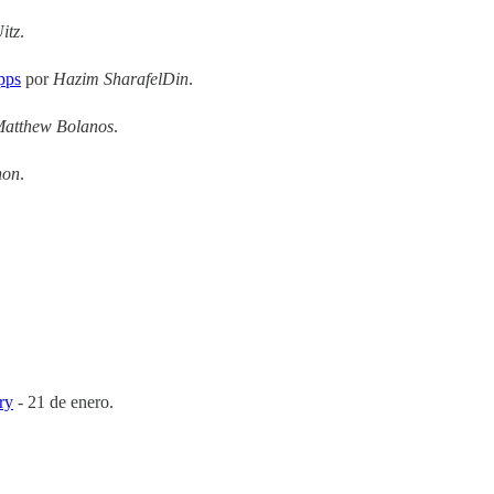
itz
.
pps
por
Hazim SharafelDin
.
atthew Bolanos
.
non
.
ry
- 21 de enero.