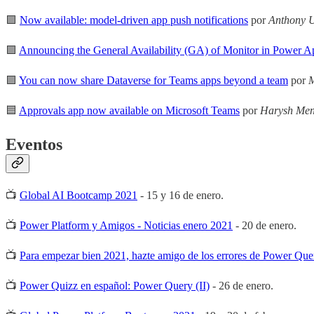
🟪
Now available: model-driven app push notifications
por
Anthony U
🟪
Announcing the General Availability (GA) of Monitor in Power A
🟪
You can now share Dataverse for Teams apps beyond a team
por
M
🟦
Approvals app now available on Microsoft Teams
por
Harysh Me
Eventos
📺
Global AI Bootcamp 2021
- 15 y 16 de enero.
📺
Power Platform y Amigos - Noticias enero 2021
- 20 de enero.
📺
Para empezar bien 2021, hazte amigo de los errores de Power Que
📺
Power Quizz en español: Power Query (II)
- 26 de enero.