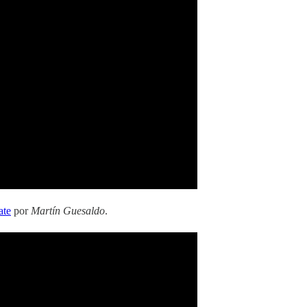
ate
por
Martín Guesaldo
.