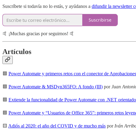
Suscríbete si todavía no lo estás, y ayúdanos a
difundir la newsletter 
Suscribirse
🤙 ¡Muchas gracias por seguirnos! 🤙
Artículos
🟦
Power Automate y primeros retos con el conector de Aprobacione
🟦
Power Automate & MSDyn365FO: A fondo (III)
por
Juan Antoni
🟦
Extiende la funcionalidad de Power Automate con .NET orientado
🟦
Power Automate y “Usuarios de Office 365”: primeros retos leyend
🟨
Adiós al 2020: el año del COVID y de mucho más
por
Iván Arrib