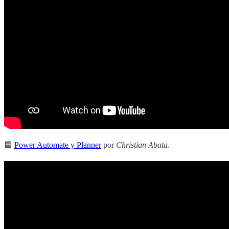
🟦
Power Automate y Planner
por
Christian Abata
.